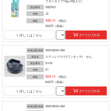
ウダータイプ10g×4包入り)
SBZA01
部品番号
J2
色柄
495
（税込）
価格
450円
（税抜）
詳しくはこちら
カートに入れる
SMVS83A-AM
本体品番-色柄
ステンレスマグ(ワンタッチ) せん
部品名
S100
部品番号
01
色柄
924
（税込）
価格
840円
（税抜）
詳しくはこちら
カートに入れる
SMVS83A-AM
本体品番-色柄