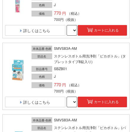
J
色柄
770
（税込）
価格
700円
（税抜）
詳しくはこちら
カートに入れる
SMVS83A-AM
本体品番-色柄
ステンレスボトル用洗浄剤「ピカボトル」(タ
部品名
ブレットタイプ8錠入り)
SBZB01
部品番号
J
色柄
770
（税込）
価格
700円
（税抜）
詳しくはこちら
カートに入れる
SMVS83A-AM
本体品番-色柄
ステンレスボトル用洗浄剤「ピカボトル」(パ
部品名