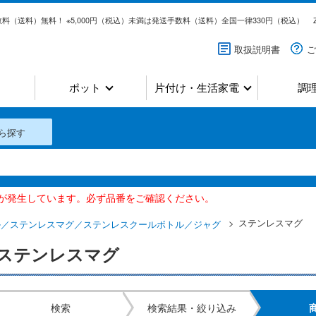
料（送料）無料！ ※5,000円（税込）未満は発送手数料（送料）全国一律330円（税込）
取扱説明書
ご
ポット
片付け・生活家電
調
ら探す
いが発生しています。必ず品番をご確認ください。
ステンレスマグ
ル／ステンレスマグ／ステンレスクールボトル／ジャグ
ステンレスマグ
検索
検索結果・絞り込み