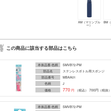
AM（マリンブル
BM
ー）
この商品に該当する部品はこちら
本体品番-色柄
SMVB72-PM
部品名
ステンレスボトル用スポンジ
部品番号
MBAA01
色柄
J
770
700円
価格
（税込）
（税抜
本体品番-色柄
SMVB72-PM