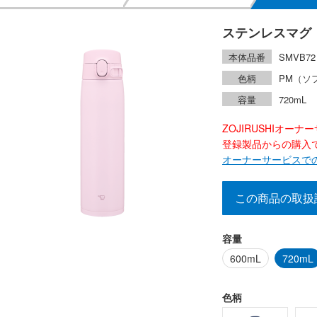
ステンレスマグ
本体品番
SMVB72
色柄
PM（ソ
容量
720mL
ZOJIRUSHIオー
登録製品からの購入で2
オーナーサービスで
この商品の取扱
容量
600mL
720mL
色柄