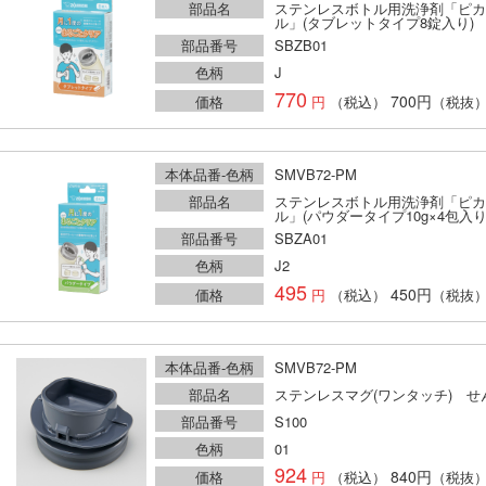
部品名
ステンレスボトル用洗浄剤「ピカ
ル」(タブレットタイプ8錠入り)
部品番号
SBZB01
色柄
J
770
700円
価格
（税込）
（税抜
本体品番-色柄
SMVB72-PM
部品名
ステンレスボトル用洗浄剤「ピカ
ル」(パウダータイプ10g×4包入り
部品番号
SBZA01
色柄
J2
495
450円
価格
（税込）
（税抜
本体品番-色柄
SMVB72-PM
部品名
ステンレスマグ(ワンタッチ) せ
部品番号
S100
色柄
01
924
840円
価格
（税込）
（税抜