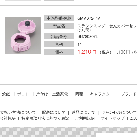
本体品番-色柄
SMVB72-PM
部品名
ステンレスマグ せんカバーセッ
は別売)
部品番号
BB780807L
色柄
14
1,210
1,100円
価格
（税込）
（
炊飯
ポット
片付け・生活家電
調理
キャラクター
ブラン
お支払い方法について
配送について
返品について
キャンセルについて
会社概要
特定商取引法に基づく表記
ご利用規約
サイトマップ
ZO