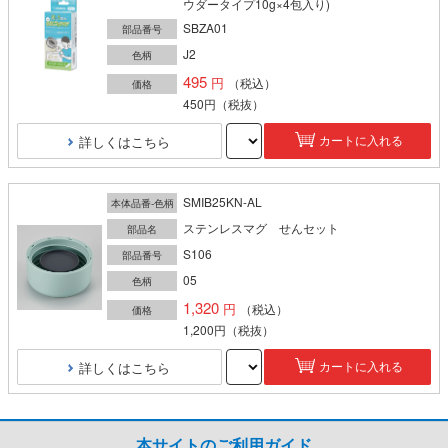
ウダータイプ10g×4包入り)
SBZA01
部品番号
J2
色柄
495
（税込）
価格
450円
（税抜）
詳しくはこちら
カートに入れる
SMIB25KN-AL
本体品番-色柄
ステンレスマグ せんセット
部品名
S106
部品番号
05
色柄
1,320
（税込）
価格
1,200円
（税抜）
詳しくはこちら
カートに入れる
本サイトのご利用ガイド