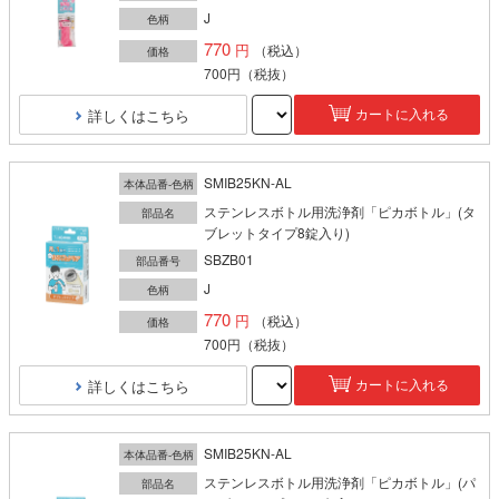
J
色柄
770
（税込）
価格
700円
（税抜）
詳しくはこちら
カートに入れる
SMIB25KN-AL
本体品番-色柄
ステンレスボトル用洗浄剤「ピカボトル」(タ
部品名
ブレットタイプ8錠入り)
SBZB01
部品番号
J
色柄
770
（税込）
価格
700円
（税抜）
詳しくはこちら
カートに入れる
SMIB25KN-AL
本体品番-色柄
ステンレスボトル用洗浄剤「ピカボトル」(パ
部品名