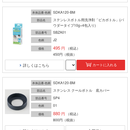
SDKA120-BM
本体品番-色柄
ステンレスボトル用洗浄剤「ピカボトル」(パ
部品名
ウダータイプ10g×4包入り)
SBZA01
部品番号
J2
色柄
495
（税込）
価格
450円
（税抜）
詳しくはこちら
カートに入れる
SDKA120-BM
本体品番-色柄
ステンレス クールボトル 底カバー
部品名
SP4
部品番号
01
色柄
880
（税込）
価格
800円
（税抜）