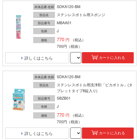
SDKA120-BM
本体品番-色柄
ステンレスボトル用スポンジ
部品名
MBAA01
部品番号
J
色柄
770
（税込）
価格
700円
（税抜）
詳しくはこちら
カートに入れる
SDKA120-BM
本体品番-色柄
ステンレスボトル用洗浄剤「ピカボトル」(タ
部品名
ブレットタイプ8錠入り)
SBZB01
部品番号
J
色柄
770
（税込）
価格
700円
（税抜）
詳しくはこちら
カートに入れる