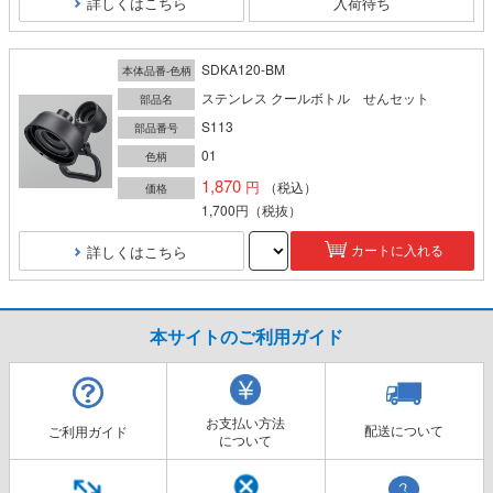
詳しくはこちら
入荷待ち
SDKA120-BM
本体品番-色柄
ステンレス クールボトル せんセット
部品名
S113
部品番号
01
色柄
1,870
（税込）
価格
1,700円
（税抜）
詳しくはこちら
カートに入れる
本サイトのご利用ガイド
お支払い方法
配送について
ご利用ガイド
について