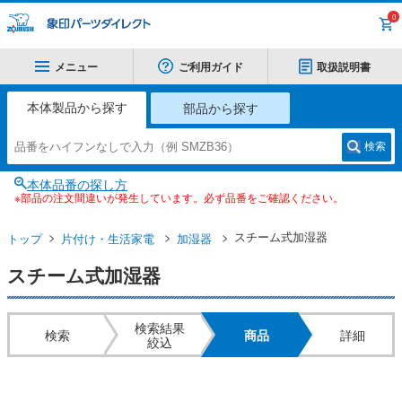
0
メニュー
ご利用ガイド
取扱説明書
本体製品から探す
部品から探す
検索
本体品番の探し方
※部品の注文間違いが発生しています。必ず品番をご確認ください。
スチーム式加湿器
トップ
片付け・生活家電
加湿器
スチーム式加湿器
検索結果
検索
商品
詳細
絞込