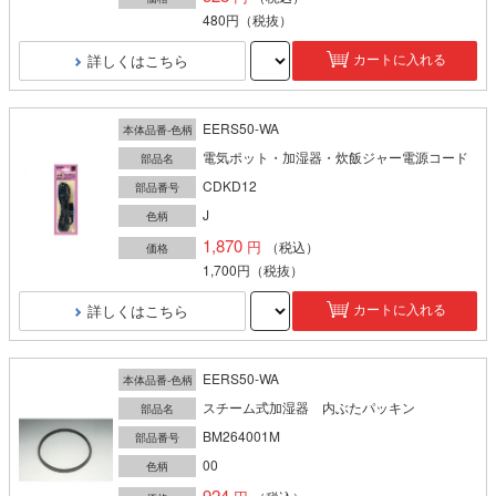
480円
（税抜）
詳しくはこちら
カートに入れる
EERS50-WA
本体品番-色柄
電気ポット・加湿器・炊飯ジャー電源コード
部品名
CDKD12
部品番号
J
色柄
1,870
（税込）
価格
1,700円
（税抜）
詳しくはこちら
カートに入れる
EERS50-WA
本体品番-色柄
スチーム式加湿器 内ぶたパッキン
部品名
BM264001M
部品番号
00
色柄
924