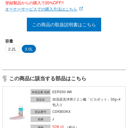
登録製品からの購入で20%OFF!!
オーナーサービスでの購入方法はこちら
この商品の取扱説明書はこちら
容量
2.2L
3.0L
この商品に該当する部品はこちら
EERS50-WA
本体品番-色柄
加湿器洗浄用クエン酸「ピカポット」30g×4
部品名
包入り
CDKB03KX
部品番号
J
色柄
528
（税込）
価格