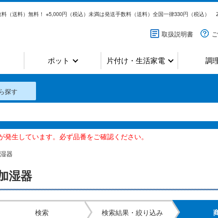
料（送料）無料！ ※5,000円（税込）未満は発送手数料（送料）全国一律330円（税込）
取扱説明書
ご
ポット
片付け・生活家電
調
ら探す
いが発生しています。必ず品番をご確認ください。
湿器
加湿器
検索
検索結果・絞り込み