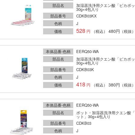
部品名
加湿器洗浄用クエン酸「ピカポッ
30g×4包入り
部品番号
CDKB03KX
色柄
J
528
480円
価格
（税込）
（税抜
本体品番-色柄
EERQ50-WA
部品名
加湿器洗浄用クエン酸「ピカポッ
30g×4包入り
部品番号
CDKB03K
色柄
J
418
380円
価格
（税込）
（税抜
本体品番-色柄
EERQ50-WA
部品名
ポット・加湿器洗浄用クエン酸「
ット」30g×4包入り
部品番号
CDKB03
色柄
J