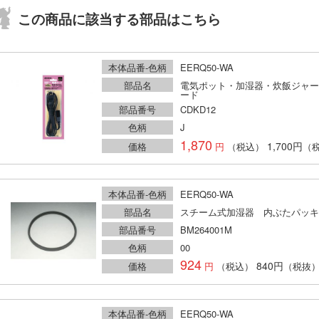
この商品に該当する部品はこちら
本体品番-色柄
EERQ50-WA
部品名
電気ポット・加湿器・炊飯ジャー
ード
部品番号
CDKD12
色柄
J
1,870
1,700円
価格
（税込）
（
本体品番-色柄
EERQ50-WA
部品名
スチーム式加湿器 内ぶたパッキ
部品番号
BM264001M
色柄
00
924
840円
価格
（税込）
（税抜
本体品番-色柄
EERQ50-WA