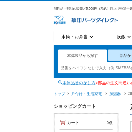
消耗品・部品の販売／5,000円（税込）以上で発送手数
水筒・お弁当
炊飯
本体製品から探す
部品か
本体品番の探し方
※部品の注文間違
加
トップ
片付け・生活家電
加湿器
ショッピングカート
カート
0点