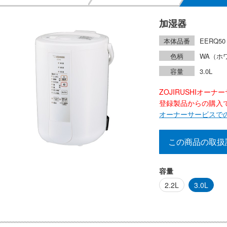
加湿器
本体品番
EERQ50
色柄
WA（ホ
容量
3.0L
ZOJIRUSHIオー
登録製品からの購入で2
オーナーサービスで
この商品の取扱
容量
2.2L
3.0L