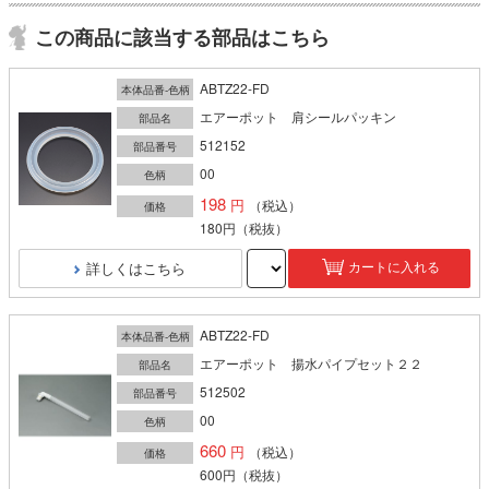
この商品に該当する部品はこちら
ABTZ22-FD
本体品番-色柄
エアーポット 肩シールパッキン
部品名
512152
部品番号
00
色柄
198
（税込）
価格
180円
（税抜）
詳しくはこちら
カートに入れる
ABTZ22-FD
本体品番-色柄
エアーポット 揚水パイプセット２２
部品名
512502
部品番号
00
色柄
660
（税込）
価格
600円
（税抜）