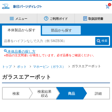
0
メニュー
ご利用ガイド
取扱説明書
本体製品から探す
部品から探す
検索
本体品番の探し方
※部品の注文間違いが発生しています。必ず品番をご確認ください。
ガラスエアーポット
トップ
ポット
マホービン（ガラス）
ガラスエアーポット
検索結果
検索
商品
詳細
絞込