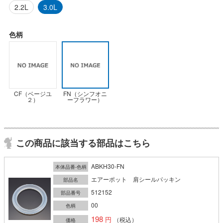
2.2L
3.0L
色柄
CF（ベージユ
FN（シンフオニ
２）
ーフラワー）
この商品に該当する部品はこちら
ABKH30-FN
本体品番-色柄
エアーポット 肩シールパッキン
部品名
512152
部品番号
00
色柄
198
（税込）
価格