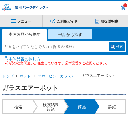
0
メニュー
ご利用ガイド
取扱説明書
本体製品から探す
部品から探す
検索
本体品番の探し方
※部品の注文間違いが発生しています。必ず品番をご確認ください。
ガラスエアーポット
トップ
ポット
マホービン（ガラス）
ガラスエアーポット
検索結果
検索
商品
詳細
絞込