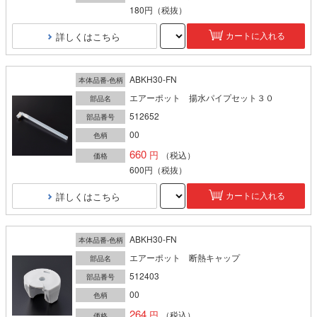
180円
（税抜）
詳しくはこちら
カートに入れる
ABKH30-FN
本体品番-色柄
エアーポット 揚水パイプセット３０
部品名
512652
部品番号
00
色柄
660
（税込）
価格
600円
（税抜）
詳しくはこちら
カートに入れる
ABKH30-FN
本体品番-色柄
エアーポット 断熱キャップ
部品名
512403
部品番号
00
色柄
264
（税込）
価格