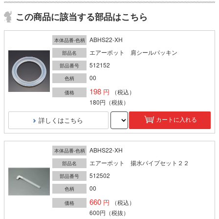
この商品に該当する部品はこちら
ABHS22-XH
本体品番-色柄
エアーポット 肩シールパッキン
部品名
512152
部品番号
00
色柄
198
（税込）
価格
180円
（税抜）
詳しくはこちら
カートに入れる
ABHS22-XH
本体品番-色柄
エアーポット 揚水パイプセット２２
部品名
512502
部品番号
00
色柄
660
（税込）
価格
600円
（税抜）