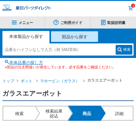
0
メニュー
ご利用ガイド
取扱説明書
本体製品から探す
部品から探す
検索
本体品番の探し方
※部品の注文間違いが発生しています。必ず品番をご確認ください。
ガラスエアーポット
トップ
ポット
マホービン（ガラス）
ガラスエアーポット
検索結果
検索
商品
詳細
絞込