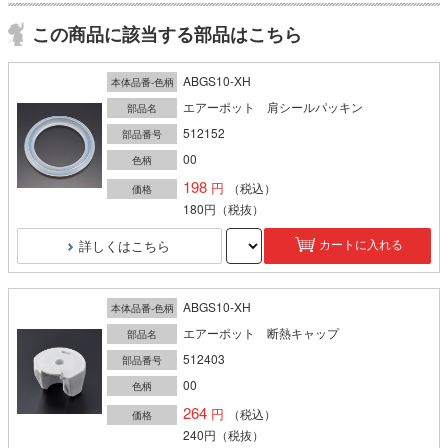
この商品に該当する部品はこちら
ABGS10-XH
本体品番-色柄
エアーポット 肩シールパッキン
部品名
512152
部品番号
00
色柄
198
（税込）
価格
180円
（税抜）
詳しくはこちら
カートに入れる
ABGS10-XH
本体品番-色柄
エアーポット 断熱キャップ
部品名
512403
部品番号
00
色柄
264
（税込）
価格
240円
（税抜）