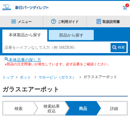
0
メニュー
ご利用ガイド
取扱説明書
本体製品から探す
部品から探す
検索
本体品番の探し方
※部品の注文間違いが発生しています。必ず品番をご確認ください。
ガラスエアーポット
トップ
ポット
マホービン（ガラス）
ガラスエアーポット
検索結果
検索
商品
詳細
絞込