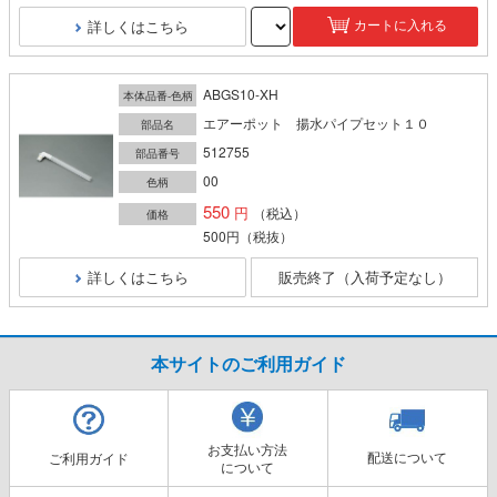
詳しくはこちら
カートに入れる
ABGS10-XH
本体品番-色柄
エアーポット 揚水パイプセット１０
部品名
512755
部品番号
00
色柄
550
（税込）
価格
500円
（税抜）
詳しくはこちら
販売終了（入荷予定なし）
本サイトのご利用ガイド
お支払い方法
配送について
ご利用ガイド
について