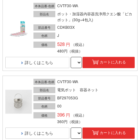
CVTF30-WA
本体品番-色柄
ポット・加湿器内容器洗浄用クエン酸「ピカ
部品名
ポット」(30g×4包入)
CDKB03X
部品番号
J
色柄
528
（税込）
価格
480円
（税抜）
詳しくはこちら
カートに入れる
CVTF30-WA
本体品番-色柄
電気ポット 容器ネット
部品名
BF297053G
部品番号
00
色柄
396
（税込）
価格
360円
（税抜）
詳しくはこちら
カートに入れる