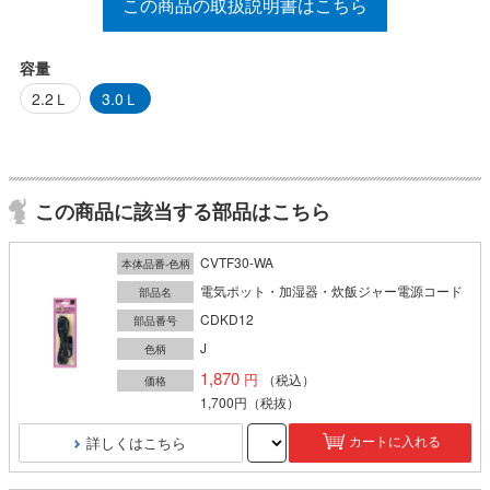
この商品の取扱説明書はこちら
容量
2.2Ｌ
3.0Ｌ
この商品に該当する部品はこちら
CVTF30-WA
本体品番-色柄
電気ポット・加湿器・炊飯ジャー電源コード
部品名
CDKD12
部品番号
J
色柄
1,870
（税込）
価格
1,700円
（税抜）
詳しくはこちら
カートに入れる