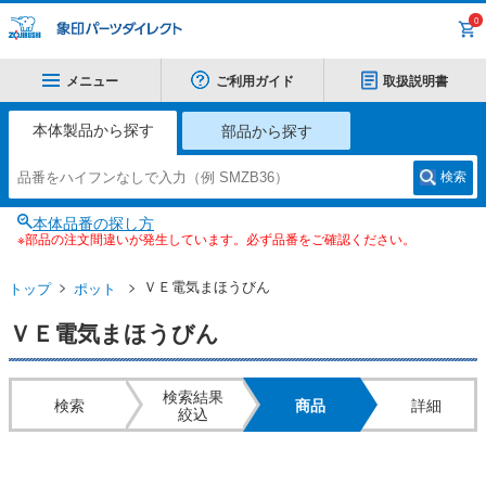
0
メニュー
ご利用ガイド
取扱説明書
本体製品から探す
部品から探す
検索
本体品番の探し方
※部品の注文間違いが発生しています。必ず品番をご確認ください。
ＶＥ電気まほうびん
トップ
ポット
ＶＥ電気まほうびん
検索結果
検索
商品
詳細
絞込