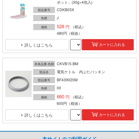
ポット」(30g×4包入)
CDKB03X
部品番号
J
色柄
528
（税込）
価格
480円
（税抜）
詳しくはこちら
カートに入れる
CKVB15-BM
本体品番-色柄
電気ケトル 内ぶたパッキン
部品名
BF439020M
部品番号
00
色柄
660
（税込）
価格
600円
（税抜）
詳しくはこちら
カートに入れる
本サイトのご利用ガイド