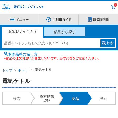
0
メニュー
ご利用ガイド
取扱説明書
本体製品から探す
部品から探す
検索
本体品番の探し方
※部品の注文間違いが発生しています。必ず品番をご確認ください。
電気ケトル
トップ
ポット
電気ケトル
検索結果
検索
商品
詳細
絞込