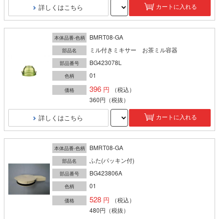
詳しくはこちら
カートに入れる
BMRT08-GA
本体品番-色柄
ミル付きミキサー お茶ミル容器
部品名
BG423078L
部品番号
01
色柄
396
（税込）
価格
360円
（税抜）
詳しくはこちら
カートに入れる
BMRT08-GA
本体品番-色柄
ふた(パッキン付)
部品名
BG423806A
部品番号
01
色柄
528
（税込）
価格
480円
（税抜）