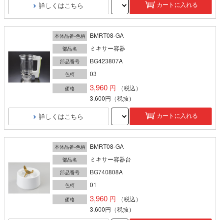
詳しくはこちら
カートに入れる
BMRT08-GA
本体品番-色柄
ミキサー容器
部品名
BG423807A
部品番号
03
色柄
3,960
（税込）
価格
3,600円
（税抜）
詳しくはこちら
カートに入れる
BMRT08-GA
本体品番-色柄
ミキサー容器台
部品名
BG740808A
部品番号
01
色柄
3,960
（税込）
価格
3,600円
（税抜）