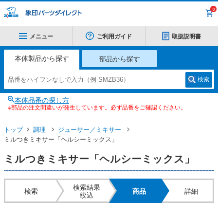
0
メニュー
ご利用ガイド
取扱説明書
本体製品から探す
部品から探す
検索
本体品番の探し方
※部品の注文間違いが発生しています。必ず品番をご確認ください。
トップ
調理
ジューサー／ミキサー
ミルつきミキサー「ヘルシーミックス」
ミルつきミキサー「ヘルシーミックス」
検索結果
検索
商品
詳細
絞込