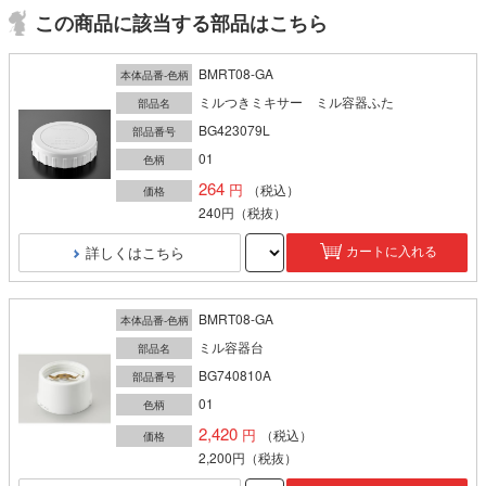
この商品に該当する部品はこちら
BMRT08-GA
本体品番-色柄
ミルつきミキサー ミル容器ふた
部品名
BG423079L
部品番号
01
色柄
264
（税込）
価格
240円
（税抜）
詳しくはこちら
カートに入れる
BMRT08-GA
本体品番-色柄
ミル容器台
部品名
BG740810A
部品番号
01
色柄
2,420
（税込）
価格
2,200円
（税抜）