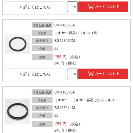
詳しくはこちら
カートに入れる
BMRT08-GA
本体品番-色柄
ミキサー容器パッキン（黒）
部品名
BG423062M
部品番号
00
色柄
264
（税込）
価格
240円
（税抜）
詳しくはこちら
カートに入れる
BMRT08-GA
本体品番-色柄
ミキサー ミキサー容器ふたパッキン
部品名
BG423041M
部品番号
00
色柄
264
（税込）
価格
240円
（税抜）