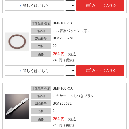
詳しくはこちら
カートに入れる
BMRT08-GA
本体品番-色柄
ミル容器パッキン（茶）
部品名
BG423069M
部品番号
00
色柄
264
（税込）
価格
240円
（税抜）
詳しくはこちら
カートに入れる
BMRT08-GA
本体品番-色柄
ミキサー へらつきブラシ
部品名
BG423067L
部品番号
01
色柄
264
（税込）
価格
240円
（税抜）