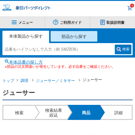
0
メニュー
ご利用ガイド
取扱説明書
本体製品から探す
部品から探す
検索
本体品番の探し方
※部品の注文間違いが発生しています。必ず品番をご確認ください。
ジューサー
トップ
調理
ジューサー／ミキサー
ジューサー
検索結果
検索
商品
詳細
絞込