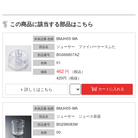
この商品に該当する部品はこちら
BMJH05-WA
本体品番-色柄
ジューサー ファイバーケースふた
部品名
BG366807AZ
部品番号
01
色柄
462
（税込）
価格
420円
（税抜）
詳しくはこちら
カートに入れる
BMJH05-WA
本体品番-色柄
ジューサー ジュース容器
部品名
BG298083M
部品番号
00
色柄