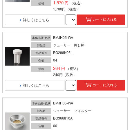
1,870
（税込）
価格
1,700円
（税抜）
詳しくはこちら
カートに入れる
BMJH05-WA
本体品番-色柄
ジューサー 押し棒
部品名
BG298K06L
部品番号
04
色柄
264
（税込）
価格
240円
（税抜）
詳しくはこちら
カートに入れる
BMJH05-WA
本体品番-色柄
ジューサー フィルター
部品名
BG366810A
部品番号
00
色柄