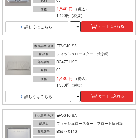
色柄
1,540
（税込）
価格
1,400円
（税抜）
詳しくはこちら
カートに入れる
EFVG40-SA
本体品番-色柄
フィッシュロースター 焼き網
部品名
BG477119G
部品番号
00
色柄
1,430
（税込）
価格
1,300円
（税抜）
詳しくはこちら
カートに入れる
EFVG40-SA
本体品番-色柄
フィッシュロースター フロート反射板
部品名
BG344044G
部品番号