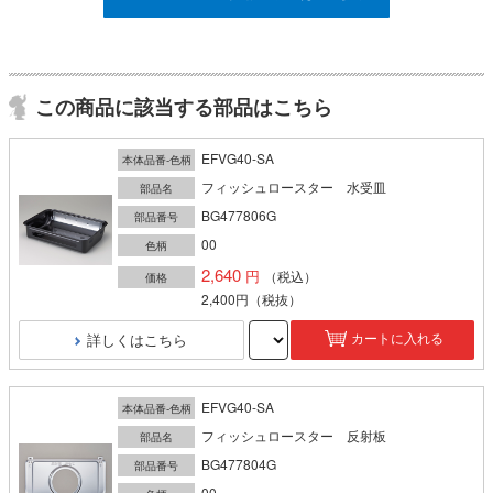
この商品に該当する部品はこちら
EFVG40-SA
本体品番-色柄
フィッシュロースター 水受皿
部品名
BG477806G
部品番号
00
色柄
2,640
（税込）
価格
2,400円
（税抜）
詳しくはこちら
カートに入れる
EFVG40-SA
本体品番-色柄
フィッシュロースター 反射板
部品名
BG477804G
部品番号
00