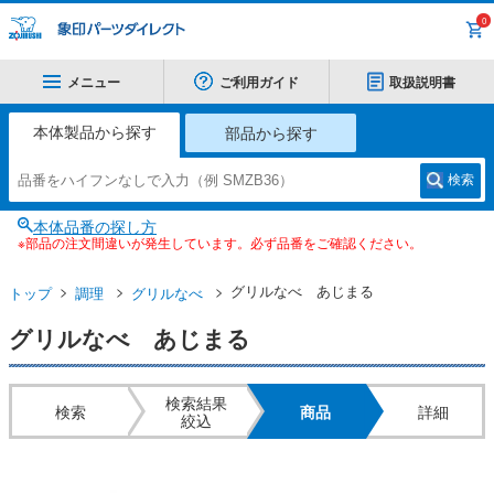
0
メニュー
ご利用ガイド
取扱説明書
本体製品から探す
部品から探す
検索
本体品番の探し方
※部品の注文間違いが発生しています。必ず品番をご確認ください。
グリルなべ あじまる
トップ
調理
グリルなべ
グリルなべ あじまる
検索結果
検索
商品
詳細
絞込