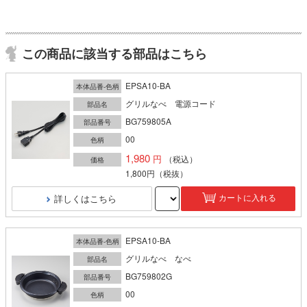
この商品に該当する部品はこちら
EPSA10-BA
本体品番-色柄
グリルなべ 電源コード
部品名
BG759805A
部品番号
00
色柄
1,980
（税込）
価格
1,800円
（税抜）
詳しくはこちら
カートに入れる
EPSA10-BA
本体品番-色柄
グリルなべ なべ
部品名
BG759802G
部品番号
00
色柄