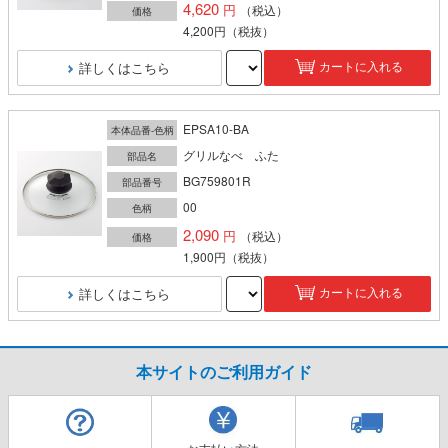
4,620
（税込）
価格
4,200円
（税抜）
詳しくはこちら
カートに入れる
EPSA10-BA
本体品番-色柄
グリルなべ ふた
部品名
BG759801R
部品番号
00
色柄
2,090
（税込）
価格
1,900円
（税抜）
詳しくはこちら
カートに入れる
本サイトのご利用ガイド