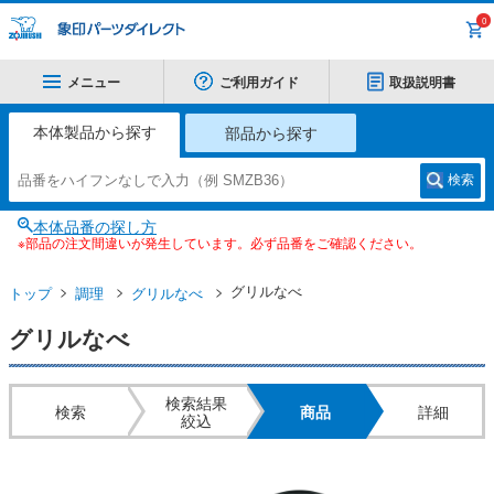
0
メニュー
ご利用ガイド
取扱説明書
本体製品から探す
部品から探す
検索
本体品番の探し方
※部品の注文間違いが発生しています。必ず品番をご確認ください。
グリルなべ
トップ
調理
グリルなべ
グリルなべ
検索結果
検索
商品
詳細
絞込