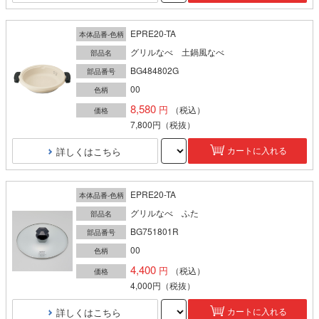
EPRE20-TA
本体品番-色柄
グリルなべ 土鍋風なべ
部品名
BG484802G
部品番号
00
色柄
8,580
（税込）
価格
7,800円
（税抜）
詳しくはこちら
カートに入れる
EPRE20-TA
本体品番-色柄
グリルなべ ふた
部品名
BG751801R
部品番号
00
色柄
4,400
（税込）
価格
4,000円
（税抜）
詳しくはこちら
カートに入れる