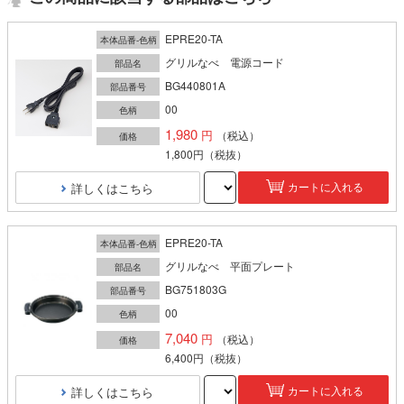
EPRE20-TA
本体品番-色柄
グリルなべ 電源コード
部品名
BG440801A
部品番号
00
色柄
1,980
（税込）
価格
1,800円
（税抜）
詳しくはこちら
カートに入れる
EPRE20-TA
本体品番-色柄
グリルなべ 平面プレート
部品名
BG751803G
部品番号
00
色柄
7,040
（税込）
価格
6,400円
（税抜）
詳しくはこちら
カートに入れる