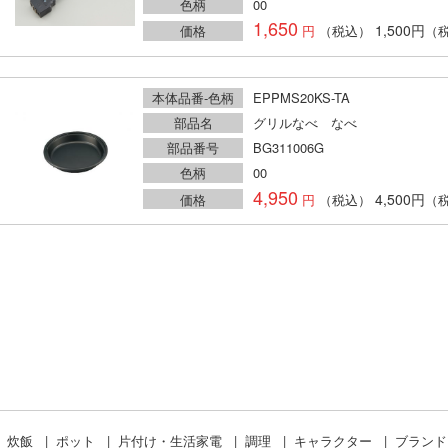
色柄
00
1,650
1,500円
価格
（税込）
（
本体品番-色柄
EPPMS20KS-TA
部品名
グリルなべ なべ
部品番号
BG311006G
色柄
00
4,950
4,500円
価格
（税込）
（
炊飯
ポット
片付け・生活家電
調理
キャラクター
ブラン