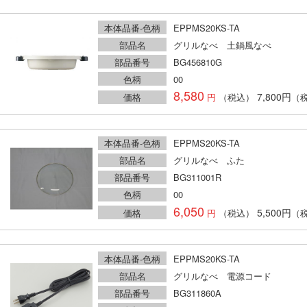
本体品番-色柄
EPPMS20KS-TA
部品名
グリルなべ 土鍋風なべ
部品番号
BG456810G
色柄
00
8,580
7,800円
価格
（税込）
（
本体品番-色柄
EPPMS20KS-TA
部品名
グリルなべ ふた
部品番号
BG311001R
色柄
00
6,050
5,500円
価格
（税込）
（
本体品番-色柄
EPPMS20KS-TA
部品名
グリルなべ 電源コード
部品番号
BG311860A