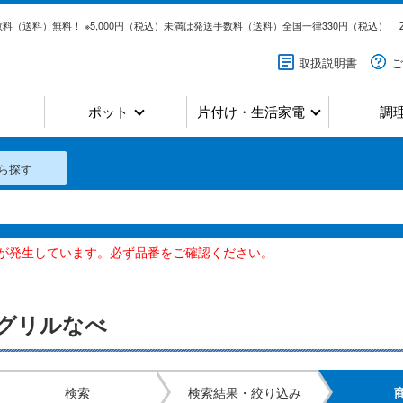
料（送料）無料！ ※5,000円（税込）未満は発送手数料（送料）全国一律330円（税込）
取扱説明書
ご
ポット
片付け・生活家電
調
ら探す
いが発生しています。必ず品番をご確認ください。
グリルなべ
検索
検索結果・絞り込み