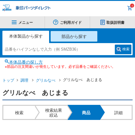
0
メニュー
ご利用ガイド
取扱説明書
本体製品から探す
部品から探す
検索
本体品番の探し方
※部品の注文間違いが発生しています。必ず品番をご確認ください。
グリルなべ あじまる
トップ
調理
グリルなべ
グリルなべ あじまる
検索結果
検索
商品
詳細
絞込