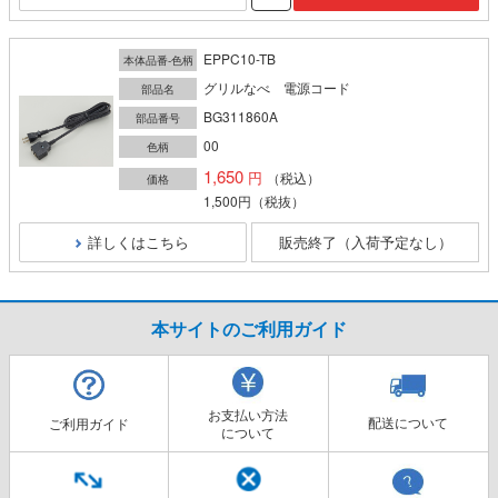
EPPC10-TB
本体品番-色柄
グリルなべ 電源コード
部品名
BG311860A
部品番号
00
色柄
1,650
（税込）
価格
1,500円
（税抜）
詳しくはこちら
販売終了（入荷予定なし）
本サイトのご利用ガイド
お支払い方法
配送について
ご利用ガイド
について