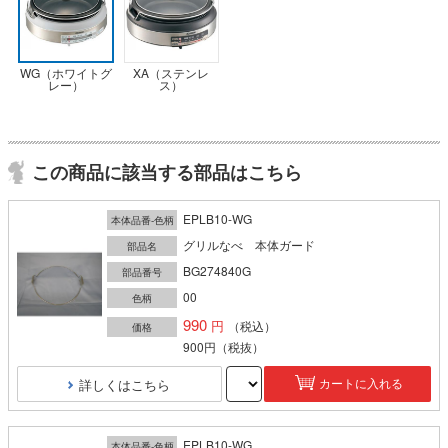
WG（ホワイトグ
XA（ステンレ
レー）
ス）
この商品に該当する部品はこちら
EPLB10-WG
本体品番-色柄
グリルなべ 本体ガード
部品名
BG274840G
部品番号
00
色柄
990
（税込）
価格
900円
（税抜）
詳しくはこちら
カートに入れる
EPLB10-WG
本体品番-色柄