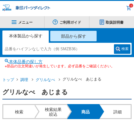
0
メニュー
ご利用ガイド
取扱説明書
本体製品から探す
部品から探す
検索
本体品番の探し方
※部品の注文間違いが発生しています。必ず品番をご確認ください。
グリルなべ あじまる
トップ
調理
グリルなべ
グリルなべ あじまる
検索結果
検索
商品
詳細
絞込