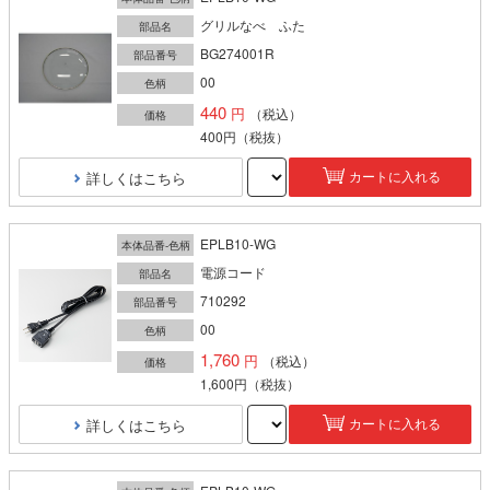
グリルなべ ふた
部品名
BG274001R
部品番号
00
色柄
440
（税込）
価格
400円
（税抜）
詳しくはこちら
カートに入れる
EPLB10-WG
本体品番-色柄
電源コード
部品名
710292
部品番号
00
色柄
1,760
（税込）
価格
1,600円
（税抜）
詳しくはこちら
カートに入れる