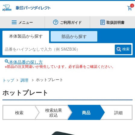
0
メニュー
ご利用ガイド
取扱説明書
本体製品から探す
部品から探す
検索
本体品番の探し方
※部品の注文間違いが発生しています。必ず品番をご確認ください。
ホットプレート
トップ
調理
ホットプレート
検索結果
検索
商品
詳細
絞込