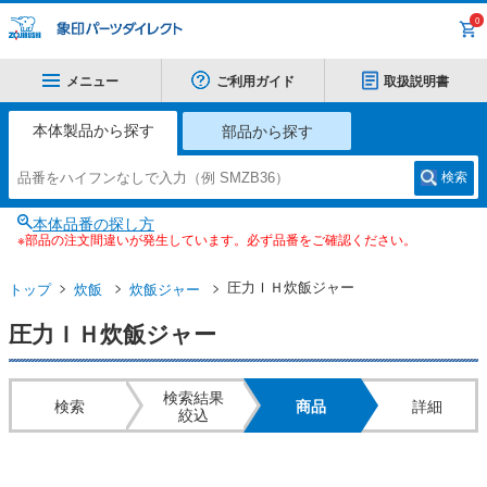
0
メニュー
ご利用ガイド
取扱説明書
本体製品から探す
部品から探す
検索
本体品番の探し方
※部品の注文間違いが発生しています。必ず品番をご確認ください。
圧力ＩＨ炊飯ジャー
トップ
炊飯
炊飯ジャー
圧力ＩＨ炊飯ジャー
検索結果
検索
商品
詳細
絞込