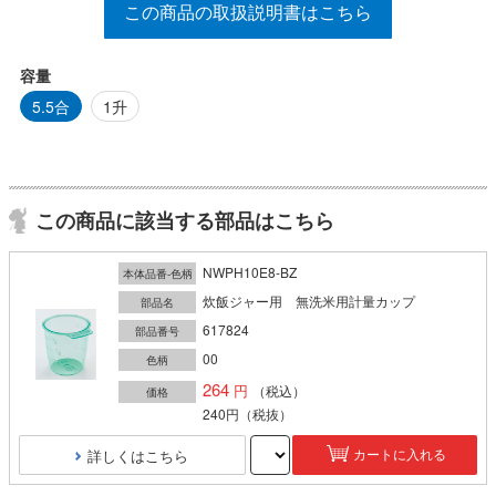
この商品の取扱説明書はこちら
容量
5.5合
1升
この商品に該当する部品はこちら
NWPH10E8-BZ
本体品番-色柄
炊飯ジャー用 無洗米用計量カップ
部品名
617824
部品番号
00
色柄
264
（税込）
価格
240円
（税抜）
詳しくはこちら
カートに入れる