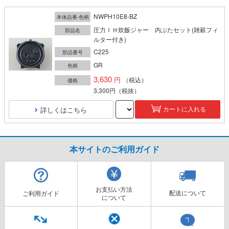
NWPH10E8-BZ
本体品番-色柄
圧力ＩＨ炊飯ジャー 内ぶたセット(雑穀フィ
部品名
ルター付き)
C225
部品番号
GR
色柄
3,630
（税込）
価格
3,300円
（税抜）
詳しくはこちら
カートに入れる
本サイトのご利用ガイド
お支払い方法
配送について
ご利用ガイド
について