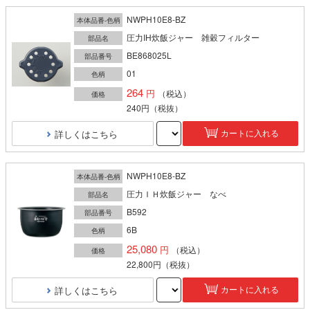
NWPH10E8-BZ
本体品番-色柄
圧力IH炊飯ジャー 雑穀フィルター
部品名
BE868025L
部品番号
01
色柄
264
（税込）
価格
240円
（税抜）
詳しくはこちら
カートに入れる
NWPH10E8-BZ
本体品番-色柄
圧力ＩＨ炊飯ジャー なべ
部品名
B592
部品番号
6B
色柄
25,080
（税込）
価格
22,800円
（税抜）
詳しくはこちら
カートに入れる