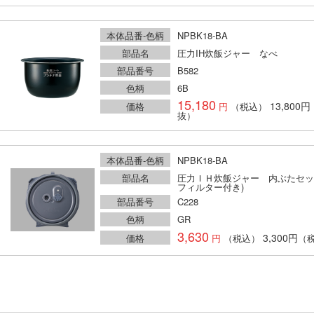
本体品番-色柄
NPBK18-BA
部品名
圧力IH炊飯ジャー なべ
部品番号
B582
色柄
6B
15,180
13,800円
価格
（税込）
抜）
本体品番-色柄
NPBK18-BA
部品名
圧力ＩＨ炊飯ジャー 内ぶたセッ
フィルター付き)
部品番号
C228
色柄
GR
3,630
3,300円
価格
（税込）
（