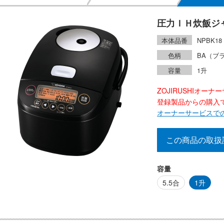
圧力ＩＨ炊飯ジ
本体品番
NPBK18
色柄
BA（ブ
容量
1升
ZOJIRUSHIオー
登録製品からの購入で2
オーナーサービスで
この商品の取扱
容量
5.5合
1升