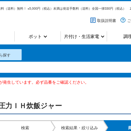
料（送料）無料！ ※5,000円（税込）未満は発送手数料（送料）全国一律330円（税込）
取扱説明書
ご
ポット
片付け・生活家電
調
ら探す
いが発生しています。必ず品番をご確認ください。
圧力ＩＨ炊飯ジャー
検索
検索結果・絞り込み