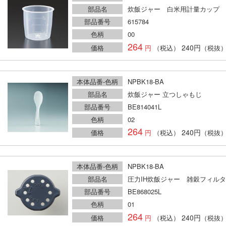
部品名
炊飯ジャー 白米用計量カップ
部品番号
615784
色柄
00
264
240円
価格
（税込）
（税抜
本体品番-色柄
NPBK18-BA
部品名
炊飯ジャー 立つしゃもじ
部品番号
BE814041L
色柄
02
264
240円
価格
（税込）
（税抜
本体品番-色柄
NPBK18-BA
部品名
圧力IH炊飯ジャー 雑穀フィル
部品番号
BE868025L
色柄
01
264
240円
価格
（税込）
（税抜