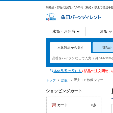
消耗品・部品の販売／5,000円（税込）以上で発送手数
水筒・お弁当
炊飯
本体製品から探す
部品か
本体品番の探し方
※部品の注文間違
圧力ＩＨ炊飯ジャー
トップ
炊飯
ショッピングカート
カート
0点