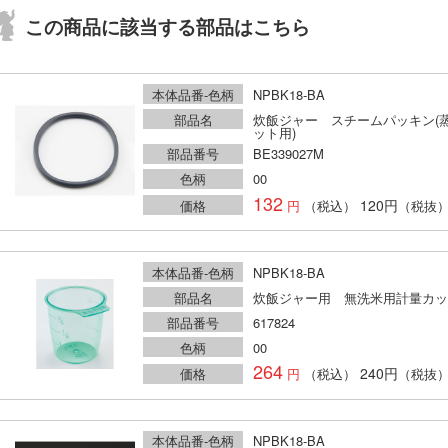
この商品に該当する部品はこちら
本体品番-色柄
NPBK18-BA
部品名
炊飯ジャー スチームパッキン(
ット用)
部品番号
BE339027M
色柄
00
132
120円
価格
（税込）
（税抜
本体品番-色柄
NPBK18-BA
部品名
炊飯ジャー用 無洗米用計量カッ
部品番号
617824
色柄
00
264
240円
価格
（税込）
（税抜
本体品番-色柄
NPBK18-BA