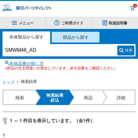
0
メニュー
ご利用ガイド
取扱説明書
本体製品から探す
部品から探す
検索
本体品番の探し方
※部品の注文間違いが発生しています。必ず品番をご確認ください。
検索結果
トップ
検索結果
検索
商品
詳細
絞込
1 ～ 1 件目を表示しています。（全1件）
1