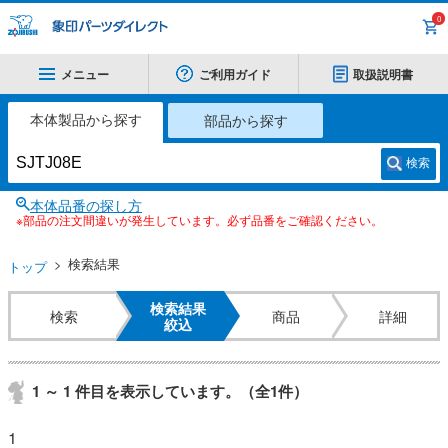
0
メニュー
ご利用ガイド
取扱説明書
本体製品から探す
部品から探す
検索
本体品番の探し方
※部品の注文間違いが発生しています。必ず品番をご確認ください。
検索結果
トップ
検索結果
検索
商品
詳細
絞込
1 ～ 1 件目を表示しています。（全1件）
1