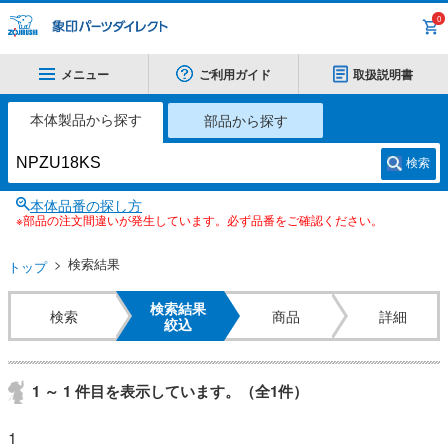
0
メニュー
ご利用ガイド
取扱説明書
本体製品から探す
部品から探す
検索
本体品番の探し方
※部品の注文間違いが発生しています。必ず品番をご確認ください。
検索結果
トップ
検索結果
検索
商品
詳細
絞込
1 ～ 1 件目を表示しています。（全1件）
1