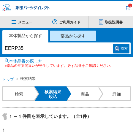
0
メニュー
ご利用ガイド
取扱説明書
本体製品から探す
部品から探す
検索
本体品番の探し方
※部品の注文間違いが発生しています。必ず品番をご確認ください。
検索結果
トップ
検索結果
検索
商品
詳細
絞込
1 ～ 1 件目を表示しています。（全1件）
1