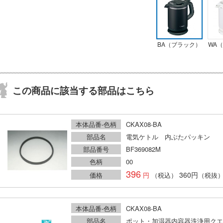
BA（ブラック）
WA
この商品に該当する部品はこちら
本体品番-色柄
CKAX08-BA
部品名
電気ケトル 内ぶたパッキン
部品番号
BF369082M
色柄
00
396
360円
価格
（税込）
（税抜
本体品番-色柄
CKAX08-BA
部品名
ポット・加湿器内容器洗浄用クエ