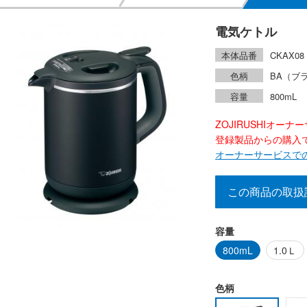
電気ケトル
本体品番
CKAX08
色柄
BA（ブ
容量
800mL
ZOJIRUSHIオー
登録製品からの購入で2
オーナーサービスで
この商品の取扱
容量
800mL
1.0Ｌ
色柄