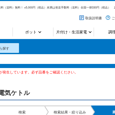
料（送料）無料！ ※5,000円（税込）未満は発送手数料（送料）全国一律330円（税込）
取扱説明書
ご
ポット
片付け・生活家電
調
ら探す
いが発生しています。必ず品番をご確認ください。
電気ケトル
検索
検索結果・絞り込み