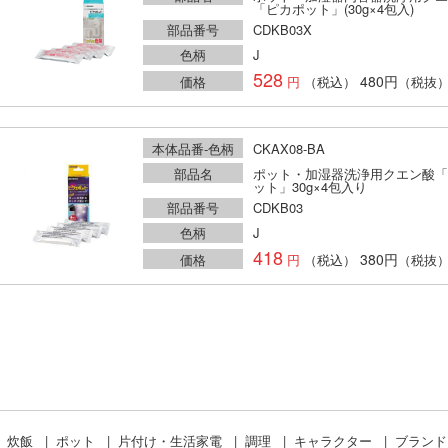
「ピカポット」(30g×4包入)
部品番号
CDKB03X
色柄
J
528
480円
価格
（税込）
（税抜
本体品番-色柄
CKAX08-BA
部品名
ポット・加湿器洗浄用クエン酸「
ット」30g×4包入り
部品番号
CDKB03
色柄
J
418
380円
価格
（税込）
（税抜
炊飯
ポット
片付け・生活家電
調理
キャラクター
ブラン