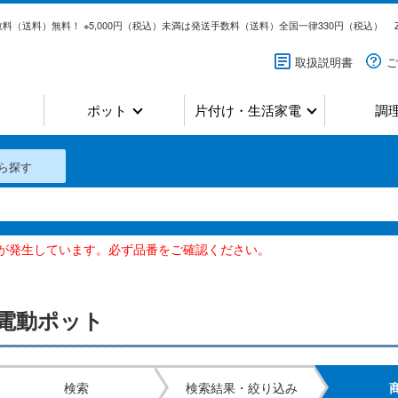
料（送料）無料！ ※5,000円（税込）未満は発送手数料（送料）全国一律330円（税込）
取扱説明書
ご
ポット
片付け・生活家電
調
ら探す
いが発生しています。必ず品番をご確認ください。
電動ポット
検索
検索結果・絞り込み