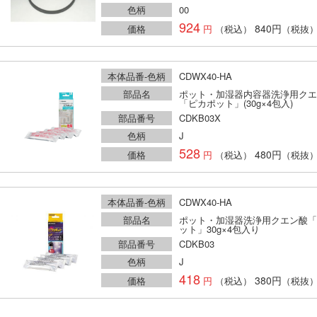
色柄
00
924
840円
価格
（税込）
（税抜
本体品番-色柄
CDWX40-HA
部品名
ポット・加湿器内容器洗浄用クエ
「ピカポット」(30g×4包入)
部品番号
CDKB03X
色柄
J
528
480円
価格
（税込）
（税抜
本体品番-色柄
CDWX40-HA
部品名
ポット・加湿器洗浄用クエン酸「
ット」30g×4包入り
部品番号
CDKB03
色柄
J
418
380円
価格
（税込）
（税抜