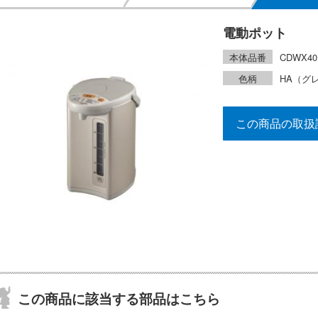
電動ポット
本体品番
CDWX40
色柄
HA（グ
この商品の取扱
この商品に該当する部品はこちら