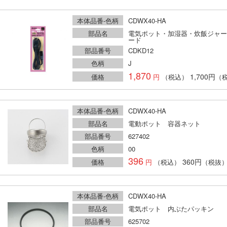
本体品番-色柄
CDWX40-HA
部品名
電気ポット・加湿器・炊飯ジャー
ード
部品番号
CDKD12
色柄
J
1,870
1,700円
価格
（税込）
（
本体品番-色柄
CDWX40-HA
部品名
電動ポット 容器ネット
部品番号
627402
色柄
00
396
360円
価格
（税込）
（税抜
本体品番-色柄
CDWX40-HA
部品名
電気ポット 内ぶたパッキン
部品番号
625702