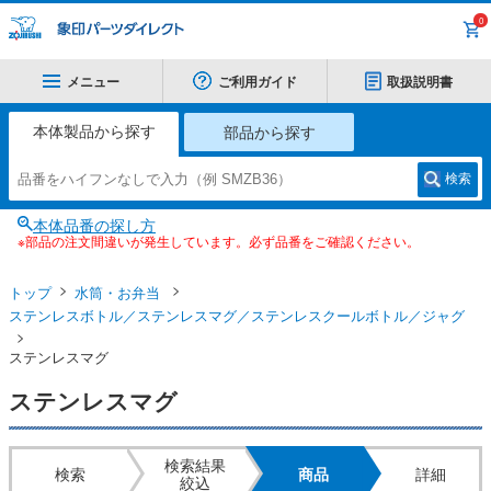
0
メニュー
ご利用ガイド
取扱説明書
本体製品から探す
部品から探す
検索
本体品番の探し方
※部品の注文間違いが発生しています。必ず品番をご確認ください。
トップ
水筒・お弁当
ステンレスボトル／ステンレスマグ／ステンレスクールボトル／ジャグ
ステンレスマグ
ステンレスマグ
検索結果
検索
商品
詳細
絞込