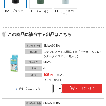
BA（ブラック）
GD（カーキ）
HL（アイスグレ
ー）
この商品に該当する部品はこちら
SMWA60-BA
本体品番-色柄
ステンレスボトル用洗浄剤「ピカボトル」(パ
部品名
ウダータイプ10g×4包入り)
SBZA01
部品番号
J2
色柄
495
（税込）
価格
450円
（税抜）
詳しくはこちら
カートに入れる
SMWA60-BA
本体品番-色柄