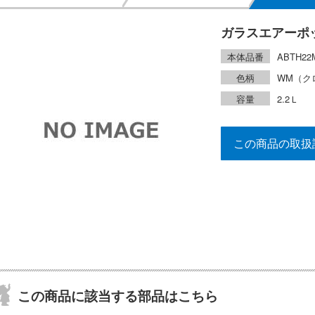
ガラスエアーポ
本体品番
ABTH22
色柄
WM（ク
容量
2.2Ｌ
この商品の取扱
この商品に該当する部品はこちら