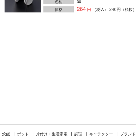
色柄
00
264
240円
価格
（税込）
（税抜
炊飯
ポット
片付け・生活家電
調理
キャラクター
ブラン