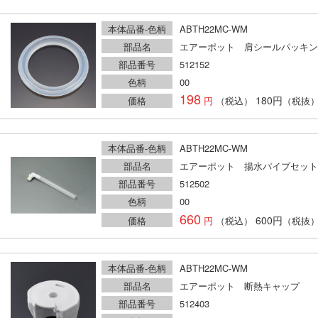
本体品番-色柄
ABTH22MC-WM
部品名
エアーポット 肩シールパッキン
部品番号
512152
色柄
00
198
180円
価格
（税込）
（税抜
本体品番-色柄
ABTH22MC-WM
部品名
エアーポット 揚水パイプセット
部品番号
512502
色柄
00
660
600円
価格
（税込）
（税抜
本体品番-色柄
ABTH22MC-WM
部品名
エアーポット 断熱キャップ
部品番号
512403