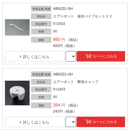
ABNZ22-GH
本体品番-色柄
エアーポット 揚水パイプセット２２
部品名
512502
部品番号
00
色柄
660
（税込）
価格
600円
（税抜）
詳しくはこちら
カートに入れる
ABNZ22-GH
本体品番-色柄
エアーポット 断熱キャップ
部品名
512403
部品番号
00
色柄
264
（税込）
価格
240円
（税抜）
詳しくはこちら
カートに入れる