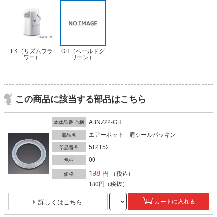
FK（リズムフラ
GH（ベールドグ
ワー）
リーン）
この商品に該当する部品はこちら
ABNZ22-GH
本体品番-色柄
エアーポット 肩シールパッキン
部品名
512152
部品番号
00
色柄
198
（税込）
価格
180円
（税抜）
詳しくはこちら
カートに入れる