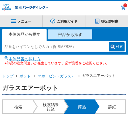
0
メニュー
ご利用ガイド
取扱説明書
本体製品から探す
部品から探す
検索
本体品番の探し方
※部品の注文間違いが発生しています。必ず品番をご確認ください。
ガラスエアーポット
トップ
ポット
マホービン（ガラス）
ガラスエアーポット
検索結果
検索
商品
詳細
絞込