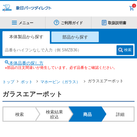
0
メニュー
ご利用ガイド
取扱説明書
本体製品から探す
部品から探す
検索
本体品番の探し方
※部品の注文間違いが発生しています。必ず品番をご確認ください。
ガラスエアーポット
トップ
ポット
マホービン（ガラス）
ガラスエアーポット
検索結果
検索
商品
詳細
絞込