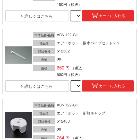
180円
（税抜）
詳しくはこちら
カートに入れる
ABNH22-GH
本体品番-色柄
エアーポット 揚水パイプセット２２
部品名
512502
部品番号
00
色柄
660
（税込）
価格
600円
（税抜）
詳しくはこちら
カートに入れる
ABNH22-GH
本体品番-色柄
エアーポット 断熱キャップ
部品名
512403
部品番号
00
色柄
264
（税込）
価格