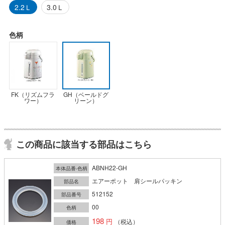
2.2Ｌ
3.0Ｌ
色柄
FK（リズムフラ
GH（ベールドグ
ワー）
リーン）
この商品に該当する部品はこちら
ABNH22-GH
本体品番-色柄
エアーポット 肩シールパッキン
部品名
512152
部品番号
00
色柄
198
（税込）
価格