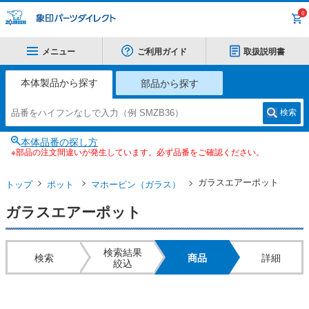
0
メニュー
ご利用ガイド
取扱説明書
本体製品から探す
部品から探す
検索
本体品番の探し方
※部品の注文間違いが発生しています。必ず品番をご確認ください。
ガラスエアーポット
トップ
ポット
マホービン（ガラス）
ガラスエアーポット
検索結果
検索
商品
詳細
絞込