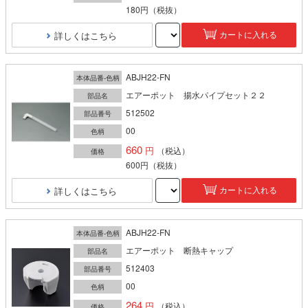
180円
（税抜）
詳しくはこちら
カートに入れる
ABJH22-FN
本体品番-色柄
エアーポット 揚水パイプセット２２
部品名
512502
部品番号
00
色柄
660
（税込）
価格
600円
（税抜）
詳しくはこちら
カートに入れる
ABJH22-FN
本体品番-色柄
エアーポット 断熱キャップ
部品名
512403
部品番号
00
色柄
264
（税込）
価格