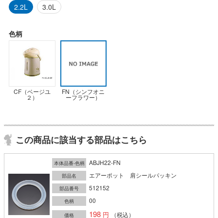
2.2L
3.0L
色柄
CF（ベージユ
FN（シンフオニ
２）
ーフラワー）
この商品に該当する部品はこちら
ABJH22-FN
本体品番-色柄
エアーポット 肩シールパッキン
部品名
512152
部品番号
00
色柄
198
（税込）
価格