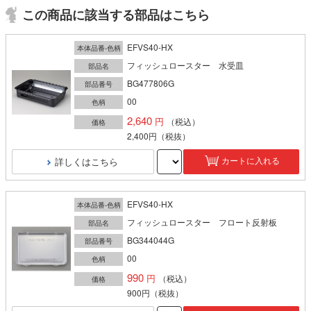
この商品に該当する部品はこちら
EFVS40-HX
本体品番-色柄
フィッシュロースター 水受皿
部品名
BG477806G
部品番号
00
色柄
2,640
（税込）
価格
2,400円
（税抜）
詳しくはこちら
カートに入れる
EFVS40-HX
本体品番-色柄
フィッシュロースター フロート反射板
部品名
BG344044G
部品番号
00
色柄
990
（税込）
価格
900円
（税抜）