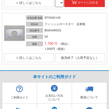
詳しくはこちら
カートに入れる
EFVS40-HX
本体品番-色柄
フィッシュロースター 反射板
部品名
BG344902G
部品番号
00
色柄
1,100
（税込）
価格
1,000円
（税抜）
詳しくはこちら
販売終了（入荷予定なし）
本サイトのご利用ガイド
お支払い方法
配送について
ご利用ガイド
について