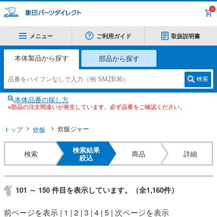
0
メニュー
ご利用ガイド
取扱説明書
本体製品から探す
部品から探す
検索
本体品番の探し方
※部品の注文間違いが発生しています。必ず品番をご確認ください。
トップ
炊飯ジャー
炊飯
検索結果
検索
商品
詳細
絞込
101 ～ 150 件目を表示しています。（全1,160件）
前ページを表示
|
1
|
2
|
3
|
4
|
5
|
次ページを表示