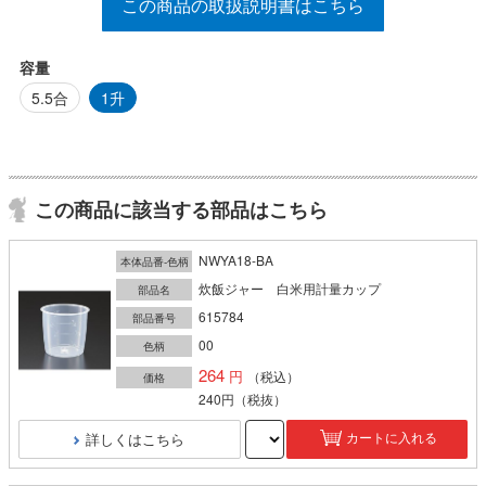
この商品の取扱説明書はこちら
容量
5.5合
1升
この商品に該当する部品はこちら
NWYA18-BA
本体品番-色柄
炊飯ジャー 白米用計量カップ
部品名
615784
部品番号
00
色柄
264
（税込）
価格
240円
（税抜）
詳しくはこちら
カートに入れる