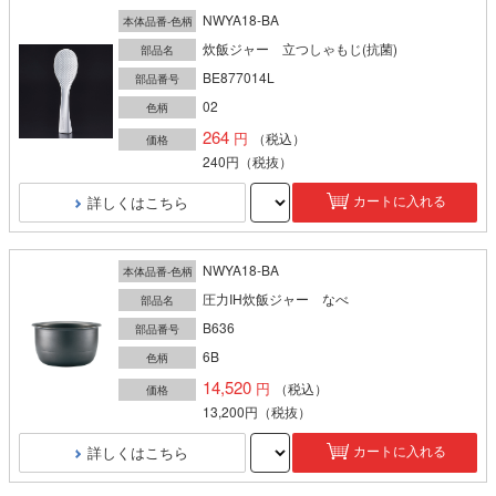
NWYA18-BA
本体品番-色柄
炊飯ジャー 立つしゃもじ(抗菌)
部品名
BE877014L
部品番号
02
色柄
264
（税込）
価格
240円
（税抜）
詳しくはこちら
カートに入れる
NWYA18-BA
本体品番-色柄
圧力IH炊飯ジャー なべ
部品名
B636
部品番号
6B
色柄
14,520
（税込）
価格
13,200円
（税抜）
詳しくはこちら
カートに入れる