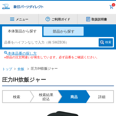
0
メニュー
ご利用ガイド
取扱説明書
本体製品から探す
部品から探す
検索
本体品番の探し方
※部品の注文間違いが発生しています。必ず品番をご確認ください。
圧力IH炊飯ジャー
トップ
炊飯
圧力IH炊飯ジャー
検索結果
検索
商品
詳細
絞込