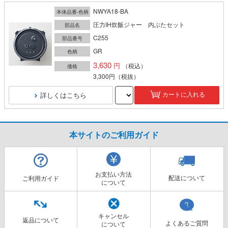
NWYA18-BA
本体品番-色柄
圧力IH炊飯ジャー 内ぶたセット
部品名
C255
部品番号
GR
色柄
3,630
（税込）
価格
3,300円
（税抜）
詳しくはこちら
カートに入れる
本サイトのご利用ガイド
お支払い方法
配送について
ご利用ガイド
について
キャンセル
返品について
よくあるご質問
について