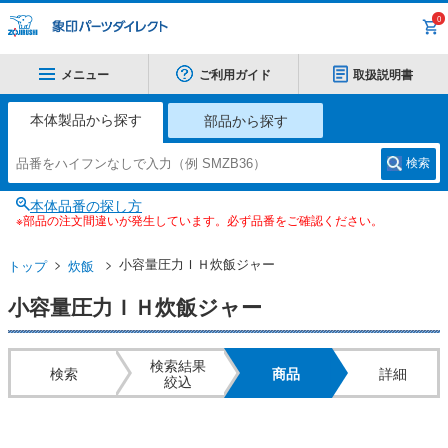
0
メニュー
ご利用ガイド
取扱説明書
本体製品から探す
部品から探す
検索
本体品番の探し方
※部品の注文間違いが発生しています。必ず品番をご確認ください。
小容量圧力ＩＨ炊飯ジャー
トップ
炊飯
小容量圧力ＩＨ炊飯ジャー
検索結果
検索
商品
詳細
絞込