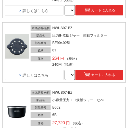
詳しくはこちら
カートに入れる
NWUS07-BZ
本体品番-色柄
圧力IH炊飯ジャー 雑穀フィルター
部品名
BE904025L
部品番号
01
色柄
264
（税込）
価格
240円
（税抜）
詳しくはこちら
カートに入れる
NWUS07-BZ
本体品番-色柄
小容量圧力ＩＨ炊飯ジャー なべ
部品名
B602
部品番号
6B
色柄
27,720
（税込）
価格