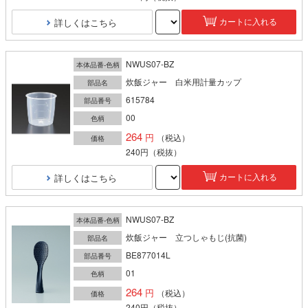
詳しくはこちら
カートに入れる
NWUS07-BZ
本体品番-色柄
炊飯ジャー 白米用計量カップ
部品名
615784
部品番号
00
色柄
264
（税込）
価格
240円
（税抜）
詳しくはこちら
カートに入れる
NWUS07-BZ
本体品番-色柄
炊飯ジャー 立つしゃもじ(抗菌)
部品名
BE877014L
部品番号
01
色柄
264
（税込）
価格
240円
（税抜）