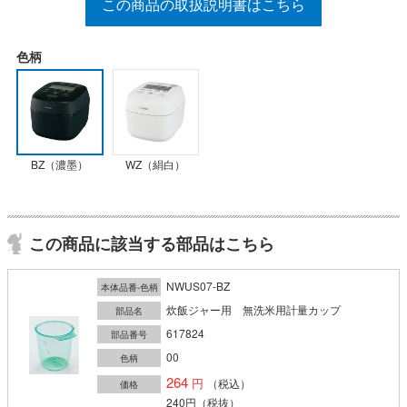
この商品の取扱説明書はこちら
色柄
BZ（濃墨）
WZ（絹白）
この商品に該当する部品はこちら
NWUS07-BZ
本体品番-色柄
炊飯ジャー用 無洗米用計量カップ
部品名
617824
部品番号
00
色柄
264
（税込）
価格
240円
（税抜）