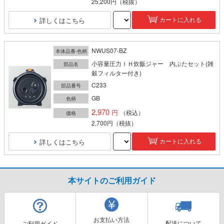
25,200円
（税抜）
詳しくはこちら
カートに入れる
NWUS07-BZ
本体品番-色柄
小容量圧力ＩＨ炊飯ジャー 内ぶたセット(雑
部品名
穀フィルター付き)
C233
部品番号
GB
色柄
2,970
（税込）
価格
2,700円
（税抜）
詳しくはこちら
カートに入れる
本サイトのご利用ガイド
お支払い方法
配送について
ご利用ガイド