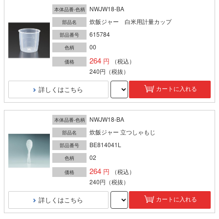
NWJW18-BA
本体品番-色柄
炊飯ジャー 白米用計量カップ
部品名
615784
部品番号
00
色柄
264
（税込）
価格
240円
（税抜）
詳しくはこちら
カートに入れる
NWJW18-BA
本体品番-色柄
炊飯ジャー 立つしゃもじ
部品名
BE814041L
部品番号
02
色柄
264
（税込）
価格
240円
（税抜）
詳しくはこちら
カートに入れる