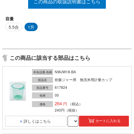
この商品の取扱説明書はこちら
容量
5.5合
1升
この商品に該当する部品はこちら
NWJW18-BA
本体品番-色柄
炊飯ジャー用 無洗米用計量カップ
部品名
617824
部品番号
00
色柄
264
（税込）
価格
240円
（税抜）
詳しくはこちら
カートに入れる