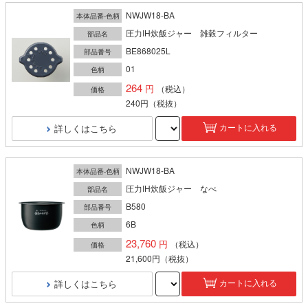
NWJW18-BA
本体品番-色柄
圧力IH炊飯ジャー 雑穀フィルター
部品名
BE868025L
部品番号
01
色柄
264
（税込）
価格
240円
（税抜）
詳しくはこちら
カートに入れる
NWJW18-BA
本体品番-色柄
圧力IH炊飯ジャー なべ
部品名
B580
部品番号
6B
色柄
23,760
（税込）
価格
21,600円
（税抜）
詳しくはこちら
カートに入れる