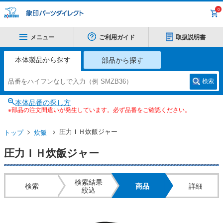
0
メニュー
ご利用ガイド
取扱説明書
本体製品から探す
部品から探す
検索
本体品番の探し方
※部品の注文間違いが発生しています。必ず品番をご確認ください。
圧力ＩＨ炊飯ジャー
トップ
炊飯
圧力ＩＨ炊飯ジャー
検索結果
検索
商品
詳細
絞込