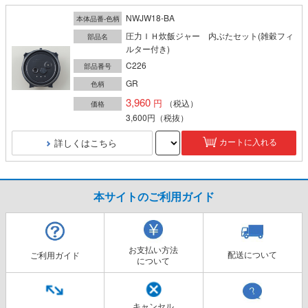
NWJW18-BA
本体品番-色柄
圧力ＩＨ炊飯ジャー 内ぶたセット(雑穀フィ
部品名
ルター付き)
C226
部品番号
GR
色柄
3,960
（税込）
価格
3,600円
（税抜）
詳しくはこちら
カートに入れる
本サイトのご利用ガイド
お支払い方法
配送について
ご利用ガイド
について
キャンセル