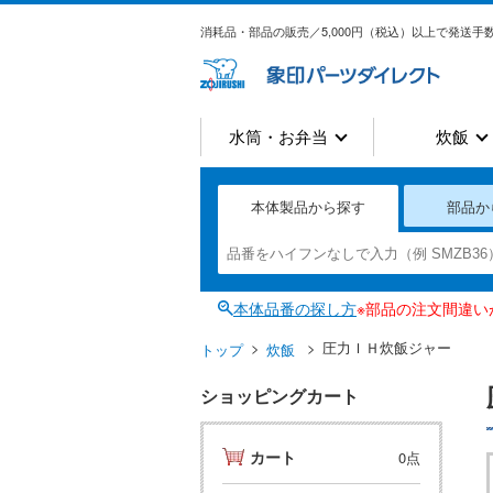
消耗品・部品の販売／5,000円（税込）以上で発送手数
水筒・お弁当
炊飯
本体製品から探す
部品か
本体品番の探し方
※部品の注文間違
圧力ＩＨ炊飯ジャー
トップ
炊飯
ショッピングカート
カート
0点