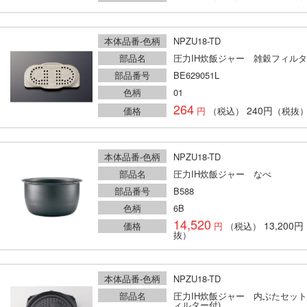
本体品番-色柄
NPZU18-TD
部品名
圧力IH炊飯ジャー 雑穀フィル
部品番号
BE629051L
色柄
01
264
240円
価格
（税込）
（税抜
本体品番-色柄
NPZU18-TD
部品名
圧力IH炊飯ジャー なべ
部品番号
B588
色柄
6B
14,520
13,200円
価格
（税込）
抜）
本体品番-色柄
NPZU18-TD
部品名
圧力IH炊飯ジャー 内ぶたセット
ィルター付)