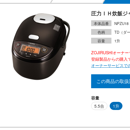
圧力ＩＨ炊飯ジ
本体品番
NPZU18
色柄
TD（ダ
容量
1升
ZOJIRUSHIオー
登録製品からの購入で2
オーナーサービスで
この商品の取扱
容量
5.5合
1升