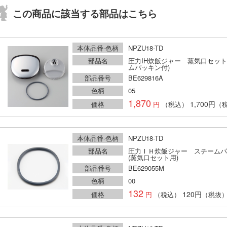
この商品に該当する部品はこちら
本体品番-色柄
NPZU18-TD
部品名
圧力IH炊飯ジャー 蒸気口セット
ムパッキン付)
部品番号
BE629816A
色柄
05
1,870
1,700円
価格
（税込）
（
本体品番-色柄
NPZU18-TD
部品名
圧力ＩＨ炊飯ジャー スチームパ
(蒸気口セット用)
部品番号
BE629055M
色柄
00
132
120円
価格
（税込）
（税抜