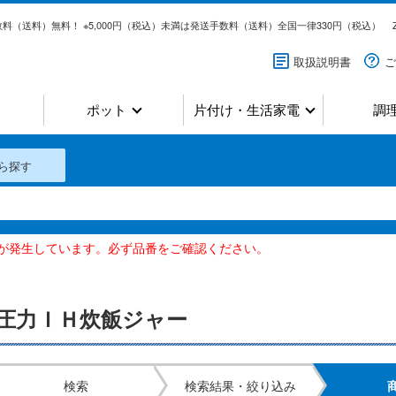
料（送料）無料！ ※5,000円（税込）未満は発送手数料（送料）全国一律330円（税込）
取扱説明書
ご
ポット
片付け・生活家電
調
ら探す
いが発生しています。必ず品番をご確認ください。
圧力ＩＨ炊飯ジャー
検索
検索結果・絞り込み