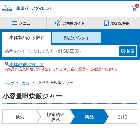
0
メニュー
ご利用ガイド
取扱説明書
本体製品から探す
部品から探す
検索
本体品番の探し方
※部品の注文間違いが発生しています。必ず品番をご確認ください。
小容量IH炊飯ジャー
トップ
炊飯
小容量IH炊飯ジャー
検索結果
検索
商品
詳細
絞込