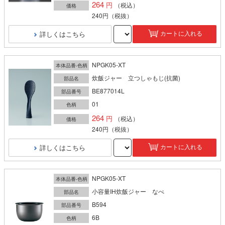
264
（税込）
価格
240円
（税抜）
詳しくはこちら
カートに入れる
NPGK05-XT
本体品番-色柄
炊飯ジャー 立つしゃもじ(抗菌)
部品名
BE877014L
部品番号
01
色柄
264
（税込）
価格
240円
（税抜）
詳しくはこちら
カートに入れる
NPGK05-XT
本体品番-色柄
小容量IH炊飯ジャー なべ
部品名
B594
部品番号
6B
色柄