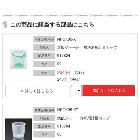
この商品に該当する部品はこちら
NPGK05-XT
本体品番-色柄
炊飯ジャー用 無洗米用計量カップ
部品名
617824
部品番号
00
色柄
264
（税込）
価格
240円
（税抜）
詳しくはこちら
カートに入れる
NPGK05-XT
本体品番-色柄
炊飯ジャー 白米用計量カップ
部品名
615784
部品番号
00
色柄