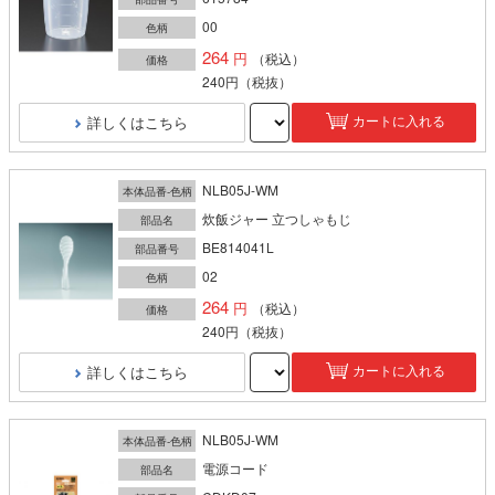
00
色柄
264
（税込）
価格
240円
（税抜）
詳しくはこちら
カートに入れる
NLB05J-WM
本体品番-色柄
炊飯ジャー 立つしゃもじ
部品名
BE814041L
部品番号
02
色柄
264
（税込）
価格
240円
（税抜）
詳しくはこちら
カートに入れる
NLB05J-WM
本体品番-色柄
電源コード
部品名