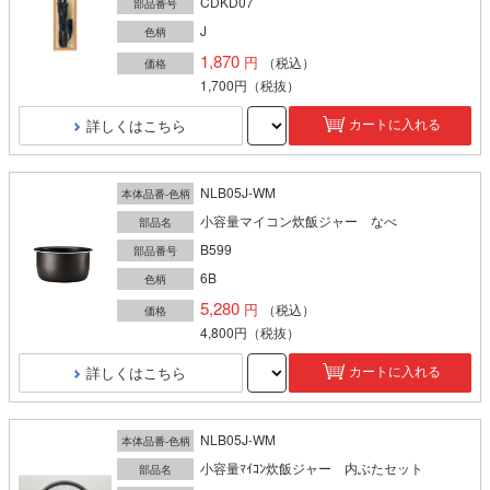
CDKD07
部品番号
J
色柄
1,870
（税込）
価格
1,700円
（税抜）
詳しくはこちら
カートに入れる
NLB05J-WM
本体品番-色柄
小容量マイコン炊飯ジャー なべ
部品名
B599
部品番号
6B
色柄
5,280
（税込）
価格
4,800円
（税抜）
詳しくはこちら
カートに入れる
NLB05J-WM
本体品番-色柄
小容量ﾏｲｺﾝ炊飯ジャー 内ぶたセット
部品名