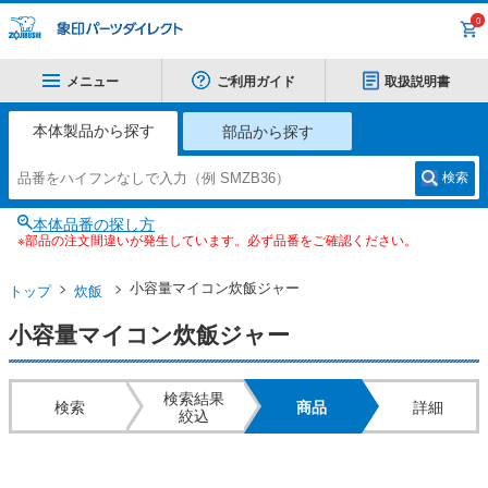
0
メニュー
ご利用ガイド
取扱説明書
本体製品から探す
部品から探す
検索
本体品番の探し方
※部品の注文間違いが発生しています。必ず品番をご確認ください。
小容量マイコン炊飯ジャー
トップ
炊飯
小容量マイコン炊飯ジャー
検索結果
検索
商品
詳細
絞込