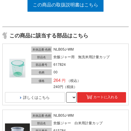
この商品の取扱説明書はこちら
この商品に該当する部品はこちら
NLB05J-WM
本体品番-色柄
炊飯ジャー用 無洗米用計量カップ
部品名
617824
部品番号
00
色柄
264
（税込）
価格
240円
（税抜）
詳しくはこちら
カートに入れる
NLB05J-WM
本体品番-色柄
炊飯ジャー 白米用計量カップ
部品名
615784
部品番号