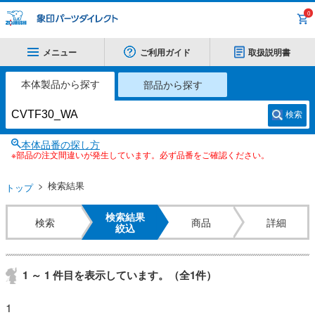
0
メニュー
ご利用ガイド
取扱説明書
本体製品から探す
部品から探す
検索
本体品番の探し方
※部品の注文間違いが発生しています。必ず品番をご確認ください。
検索結果
トップ
検索結果
検索
商品
詳細
絞込
1 ～ 1 件目を表示しています。（全1件）
1