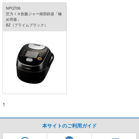
NPQT06
圧力ＩＨ炊飯ジャー南部鉄器「極
め羽釜」
BZ（プライムブラック）
1
本サイトのご利用ガイド