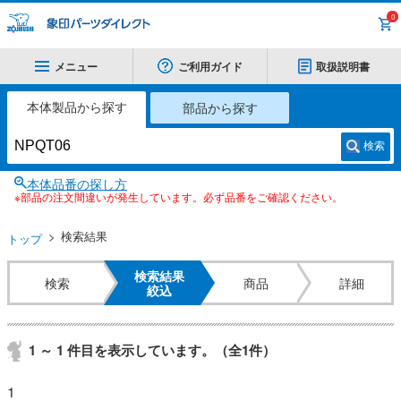
0
メニュー
ご利用ガイド
取扱説明書
本体製品から探す
部品から探す
検索
本体品番の探し方
※部品の注文間違いが発生しています。必ず品番をご確認ください。
検索結果
トップ
検索結果
検索
商品
詳細
絞込
1 ～ 1 件目を表示しています。（全1件）
1