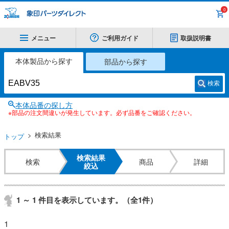
0
メニュー
ご利用ガイド
取扱説明書
本体製品から探す
部品から探す
検索
本体品番の探し方
※部品の注文間違いが発生しています。必ず品番をご確認ください。
検索結果
トップ
検索結果
検索
商品
詳細
絞込
1 ～ 1 件目を表示しています。（全1件）
1