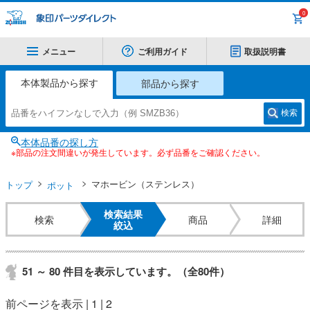
0
メニュー
ご利用ガイド
取扱説明書
本体製品から探す
部品から探す
検索
本体品番の探し方
※部品の注文間違いが発生しています。必ず品番をご確認ください。
トップ
マホービン（ステンレス）
ポット
検索結果
検索
商品
詳細
絞込
51 ～ 80 件目を表示しています。（全80件）
前ページを表示
|
1
|
2